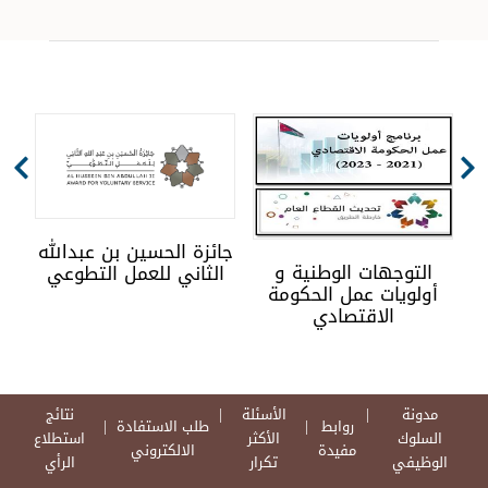
جائزة الحسين بن عبدالله
بل
تصفح بأمان
الثاني للعمل التطوعي
سئلة
نتائج
طلب الاستفادة
أكثر
استطلاع
الالكتروني
رار
الرأي