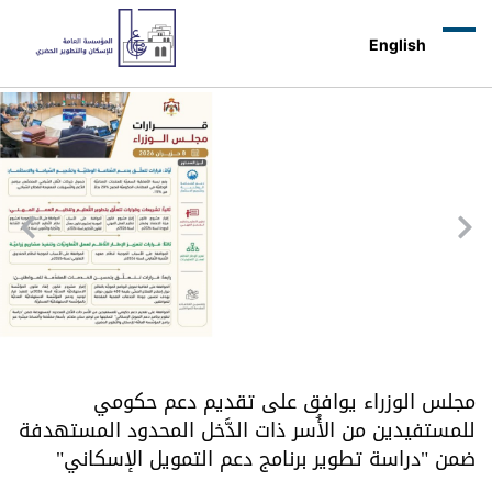
م حكومي
محدود المستهدفة
ل الإسكاني"