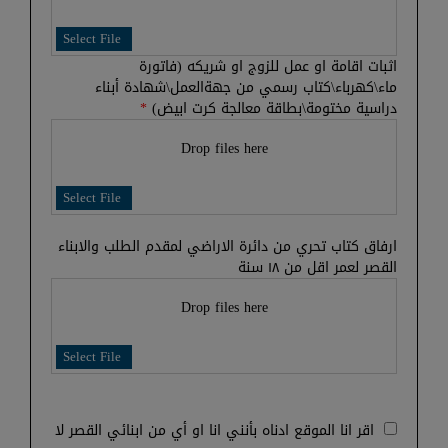
Select File
اثبات اقامة او عمل للزوج او شريكه (فاتورة
ماء\كهرباء\كتاب رسمي من جهةالعمل\شهادة أبناء
دراسية مختومة\بطاقة معالجة كرت ابيض)
*
Drop files here
Select File
ارفاق كتاب تحري من دائرة الاراضي لمقدم الطلب والابناء
القصر لعمر اقل من ١٨ سنة
Drop files here
Select File
اقر انا الموقع ادناه بأنني انا او أي من ابنائي القصر لا