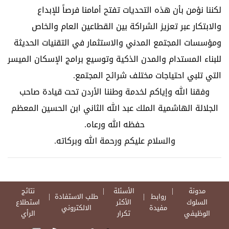
لكننا نؤمن بأن هذه التحديات تفتح أمامنا فرصاً للإبداع
والابتكار عبر تعزيز الشراكة بين القطاعين العام والخاص
ومؤسسات المجتمع المدني والاستثمار في التقنيات الحديثة
للبناء المستدام والمدن الذكية وتوسيع برامج الإسكان الميسر
التي تلبي احتياجات مختلف شرائح المجتمع.
وفقنا الله وإياكم لخدمة وطننا الأردن تحت قيادة صاحب
الجلالة الهاشمية الملك عبد الله الثاني ابن الحسين المعظم
حفظه الله ورعاه.
والسلام عليكم ورحمة الله وبركاته.
مدونة
الأسئلة
نتائج
روابط
طلب الاستفادة
السلوك
الأكثر
استطلاع
مفيدة
الالكتروني
الوظيفي
تكرار
الرأي