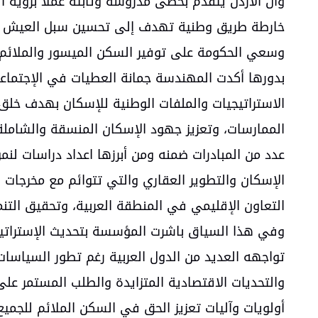
وان الاردن يتقدم بخطى مدروسة وثابتة عملًا برؤية 
خارطة طريق وطنية تهدف إلى تحسين سبل العيش وجود
وسعي الحكومة على توفير السكن الميسور والملائم 
بدورها أكدت المهندسة جمانة العطيات في الإجتماعات 
الاستراتيجيات والملفات الوطنية للإسكان بهدف خلق
الممارسات، وتعزيز جهود الإسكان المنسقة والشامل
عدد من المبادرات ضمنه ومن أبرزها اعداد دراسات ل
الإسكان والتطوير العقاري والتي تتوائم مع مخرجات ا
التعاون الإقليمي في المنطقة العربية، وتحقيق الت
وفي هذا السياق باشرت المؤسسة بتحديث الإستراتيجي
تواجهه العديد من الدول العربية رغم تطور السياسات ال
والتحديات الاقتصادية المتزايدة والطلب المستمر عل
أولويات وآليات تعزيز الحق في السكن الملائم للجميع