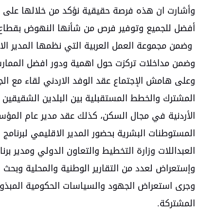
وأشارت ان هذه فرصة حقيقية نؤكد من خلالها على ا
أفضل للجميع وتوفير فرص من شأنها النهوض بقطاع ا
وضمن مجموعة العمل العربية التي نظمها المدير الا
وضمن مداخلات تركزت حول اهمية ودور افضل الممارسا
وعلى هامش الإجتماع عقد الوفد الاردني لقاء مع الج
المشترك والخطط المستقبلية بين البلدين الشقيقين 
الأردنية في مجال السكن، كذلك عقد مدير عام المؤس
المستوطنات البشرية بحضور المدير الاقليمي لبرنامج ا
العبداللات وزارة التخطيط والتعاون الدولي ومدير برن
وإستعراض لعدد من التقارير الوطنية والمحلية وبحث س
وجرى استعراض الجهود والسياسات الحكومية المبذول
المشتركة.