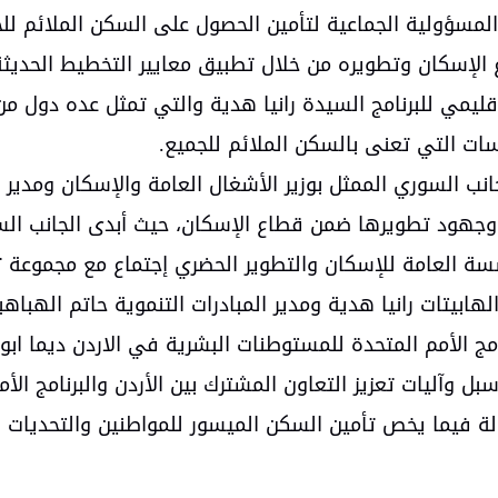
لمسؤولية الجماعية لتأمين الحصول على السكن الملائم ل
لإسكان وتطويره من خلال تطبيق معايير التخطيط الحديثة 
قليمي للبرنامج السيدة رانيا هدية والتي تمثل عده دول 
ت التي تعنى بالسكن الملائم للجميع.
انب السوري الممثل بوزير الأشغال العامة والإسكان ومدير
وجهود تطويرها ضمن قطاع الإسكان، حيث أبدى الجانب الس
سة العامة للإسكان والتطوير الحضري إجتماع مع مجموعة ت
لهابيتات رانيا هدية ومدير المبادرات التنموية حاتم الهبا
امج الأمم المتحدة للمستوطنات البشرية في الاردن ديما ابو
بل وآليات تعزيز التعاون المشترك بين الأردن والبرنامج ا
ة فيما يخص تأمين السكن الميسور للمواطنين والتحديات ا