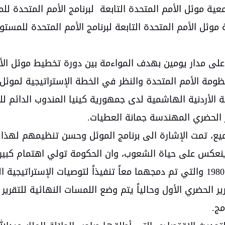
عية موئل الأمم المتحدة التابعة لبرنامج الأمم المتحدة لل
لى مدار يومين بهدف المواءمة بين دورة تخطيط موئل الأم
المتحدة والنظر في الخطة الإستراتيجية لموئل الأمم المتحدة للفترة
كة الأردنية الهاشمية لدى جمهورية كينيا المندوب الدائم
 الحضري المهندسة جمانة العطيات.
ع، تمت الإشارة الى برنامج الموئل وحسن تنظيمهم لهذا ال
 وينعكس على حياة الشعوب، وان الحكومة تولي اهتمام كبي
الاسكان عام 1965 ومن ثم دائرة التطويرالحضري عام 1980 والتي تم دمجهما معاً تنف
 1992 وأن الاردن اعد التقرير الحضري الأول وحالياً يتم وضع اللمسات النها
مج.